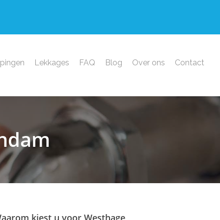
ppingen
Lekkages
FAQ
Blog
Over ons
Contact
hendam
aarom kiest u voor Westhage