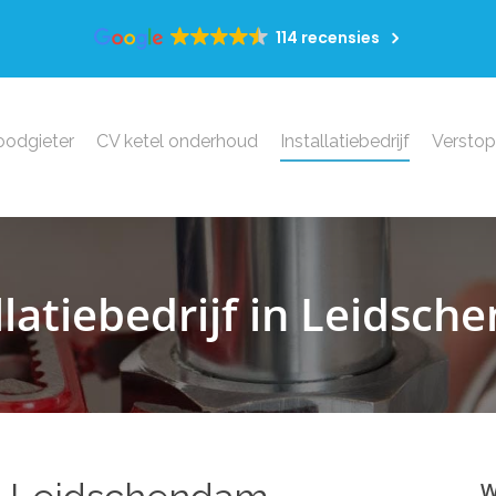
114 recensies
oodgieter
CV ketel onderhoud
Installatiebedrijf
Versto
llatiebedrijf in Leidsc
W