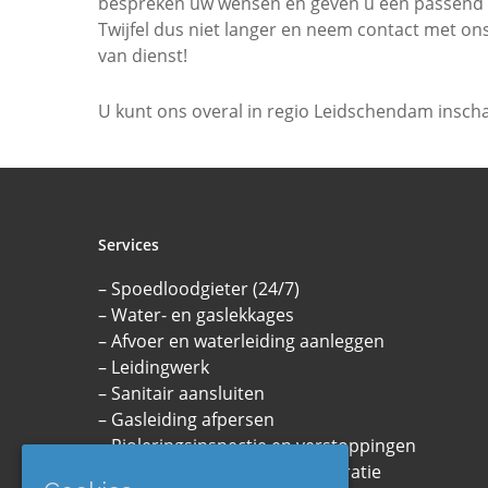
bespreken uw wensen en geven u een passend a
Twijfel dus niet langer en neem contact met ons
van dienst!
U kunt ons overal in regio Leidschendam inscha
Services
– Spoedloodgieter (24/7)
– Water- en gaslekkages
– Afvoer en waterleiding aanleggen
– Leidingwerk
– Sanitair aansluiten
– Gasleiding afpersen
– Rioleringsinspectie en verstoppingen
– CV-ketel onderhoud en reparatie