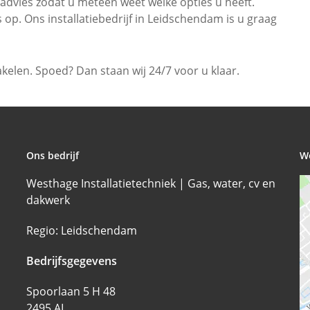
dvies zodat u meteen weet welke opties u heeft.
 op. Ons installatiebedrijf in Leidschendam is u graag
kelen. Spoed? Dan staan wij 24/7 voor u klaar.
Ons bedrijf
W
Westhage Installatietechniek | Gas, water, cv en
dakwerk
Regio: Leidschendam
Bedrijfsgegevens
Spoorlaan 5 H 48
2495 AL