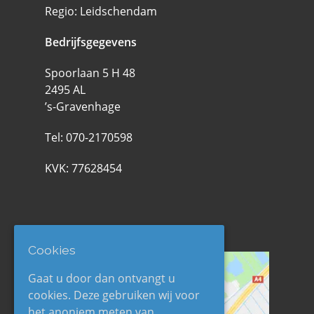
Regio: Leidschendam
Bedrijfsgegevens
Spoorlaan 5 H 48
2495 AL
’s-Gravenhage
Tel:
070-2170598
KVK: 77628454
Werkgebied
Cookies
Gaat u door dan ontvangt u
cookies. Deze gebruiken wij voor
het anoniem meten van