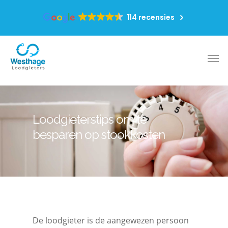
114 recensies
Loodgieterstips om te
besparen op stookkosten
De loodgieter is de aangewezen persoon