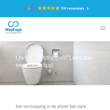
114 recensies
Uw WC ontstoppen? Lees dan
eerst deze tips!
Een verstopping in de afvoer kan nare