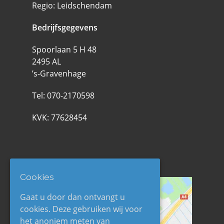
Regio: Leidschendam
Bedrijfsgegevens
Spoorlaan 5 H 48
2495 AL
’s-Gravenhage
Tel:
070-2170598
KVK: 77628454
Werkgebied
Cookies
Gaat u door dan ontvangt u
cookies. Deze gebruiken wij voor
het anoniem meten van